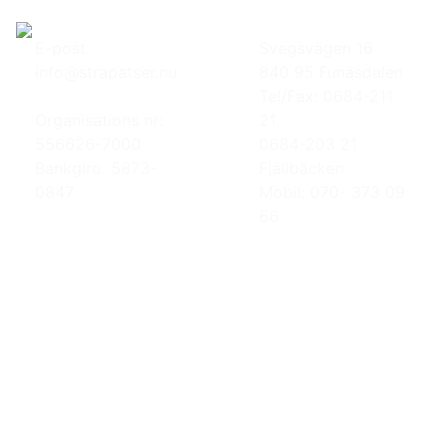
E-post:
Svegsvägen 16
info@strapatser.nu
840 95 Funäsdalen
Tel/Fax: 0684-211
Organisations nr:
21
556626-7000
0684-203 21
Bankgiro: 5873-
Fjällbäcken
0847
Mobil: 070- 373 09
66