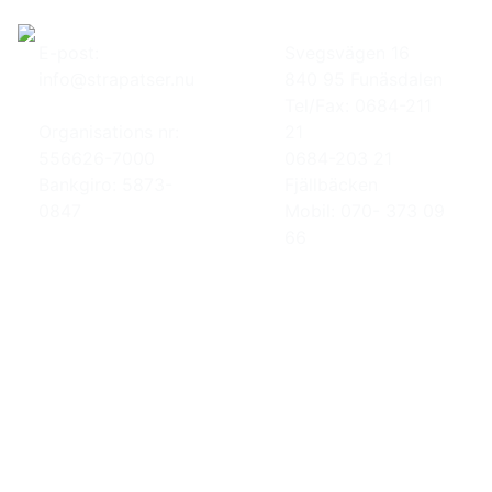
E-post:
Svegsvägen 16
info@strapatser.nu
840 95 Funäsdalen
Tel/Fax: 0684-211
Organisations nr:
21
556626-7000
0684-203 21
Bankgiro: 5873-
Fjällbäcken
0847
Mobil: 070- 373 09
66