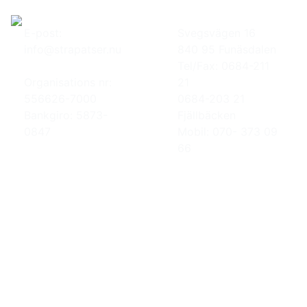
E-post:
Svegsvägen 16
info@strapatser.nu
840 95 Funäsdalen
Tel/Fax: 0684-211
Organisations nr:
21
556626-7000
0684-203 21
Bankgiro: 5873-
Fjällbäcken
0847
Mobil: 070- 373 09
66