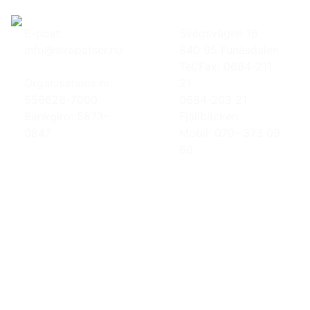
E-post:
Svegsvägen 16
info@strapatser.nu
840 95 Funäsdalen
Tel/Fax: 0684-211
Organisations nr:
21
556626-7000
0684-203 21
Bankgiro: 5873-
Fjällbäcken
0847
Mobil: 070- 373 09
66