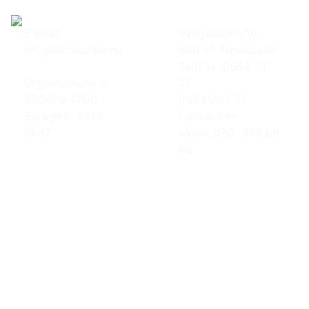
E-post:
Svegsvägen 16
info@strapatser.nu
840 95 Funäsdalen
Tel/Fax: 0684-211
Organisations nr:
21
556626-7000
0684-203 21
Bankgiro: 5873-
Fjällbäcken
0847
Mobil: 070- 373 09
66