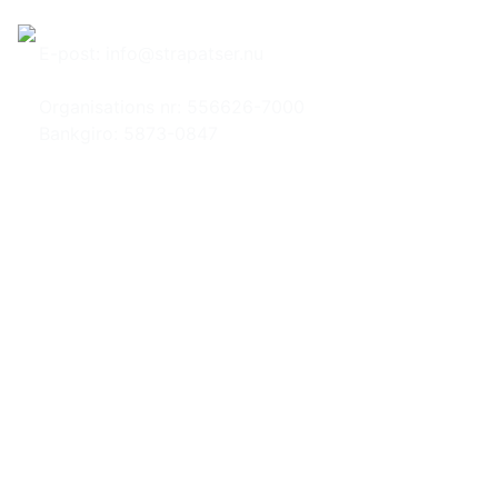
Hem
Om Strapatser
E-post:
info@strapatser.nu
Organisations nr: 556626-7000
Bankgiro: 5873-0847