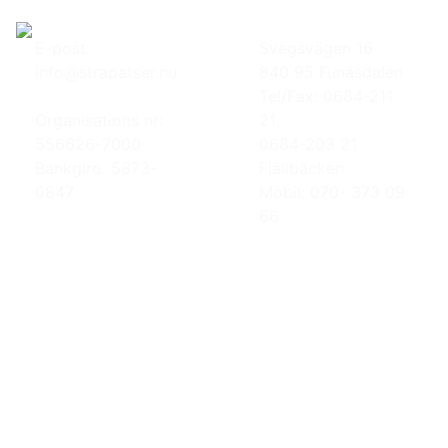
E-post:
Svegsvägen 16
info@strapatser.nu
840 95 Funäsdalen
Tel/Fax: 0684-211
Organisations nr:
21
556626-7000
0684-203 21
Bankgiro: 5873-
Fjällbäcken
0847
Mobil: 070- 373 09
66