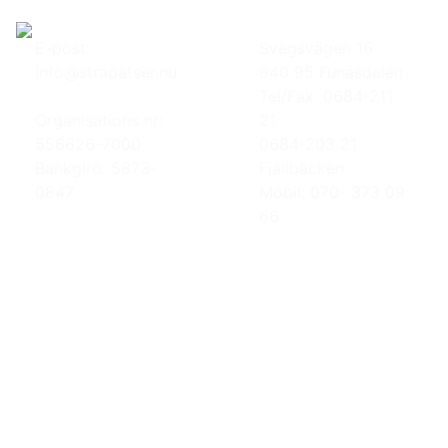
E-post:
Svegsvägen 16
info@strapatser.nu
840 95 Funäsdalen
Tel/Fax: 0684-211
Organisations nr:
21
556626-7000
0684-203 21
Bankgiro: 5873-
Fjällbäcken
0847
Mobil: 070- 373 09
66