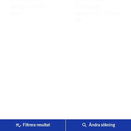
Bankgiro: 5873-
Fjällbäcken
0847
Mobil: 070- 373 09
66
Filtrera resultat
Ändra sökning