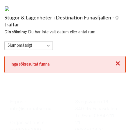
Stugor & Lägenheter i Destination Funäsfjällen
- 0
träffar
Din sökning:
Du har inte valt datum eller antal rum
Stäng
Inga sökresultat funna
E-post:
Svegsvägen 16
info@strapatser.nu
840 95 Funäsdalen
Tel/Fax: 0684-211
Organisations nr:
21
556626-7000
0684-203 21