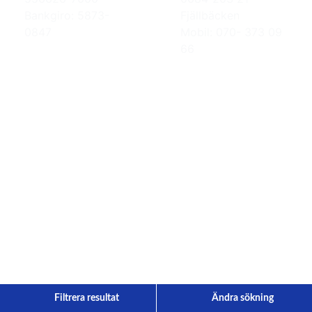
Bankgiro: 5873-
Fjällbäcken
0847
Mobil: 070- 373 09
66
Filtrera resultat
Ändra sökning