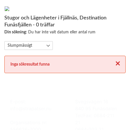
Stugor och Lägenheter i Fjällnäs, Destination
Funäsfjällen
- 0 träffar
Din sökning:
Du har inte valt datum eller antal rum
Stäng
Inga sökresultat funna
E-post:
Svegsvägen 16
info@strapatser.nu
840 95 Funäsdalen
Tel/Fax: 0684-211
Organisations nr:
21
556626-7000
0684-203 21