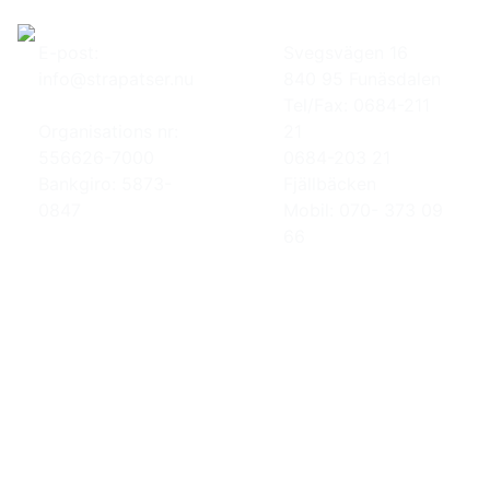
E-post:
Svegsvägen 16
info@strapatser.nu
840 95 Funäsdalen
Tel/Fax: 0684-211
Organisations nr:
21
556626-7000
0684-203 21
Bankgiro: 5873-
Fjällbäcken
0847
Mobil: 070- 373 09
66